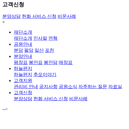
고객신청
분양상담
헌화 서비스 신청
비문사례
×
재단소개
재단소개
인사말
연혁
공원안내
분당
팔당
일산
포천
분양안내
평장묘
봉안묘
봉안담
매장묘
하늘편지
하늘편지
추모이야기
고객지원
관리비 안내
공지사항
공원소식
자주하는 질문
자료실
고객신청
분양상담
헌화 서비스 신청
비문사례
-->