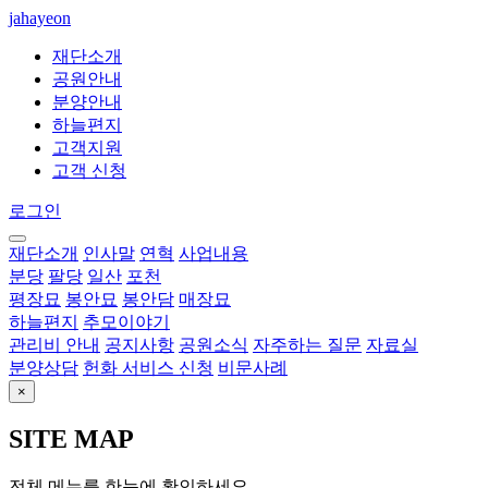
jahayeon
재단소개
공원안내
분양안내
하늘편지
고객지원
고객 신청
로그인
재단소개
인사말
연혁
사업내용
분당
팔당
일산
포천
평장묘
봉안묘
봉안담
매장묘
하늘편지
추모이야기
관리비 안내
공지사항
공원소식
자주하는 질문
자료실
분양상담
헌화 서비스 신청
비문사례
×
SITE MAP
전체 메뉴를 한눈에 확인하세요