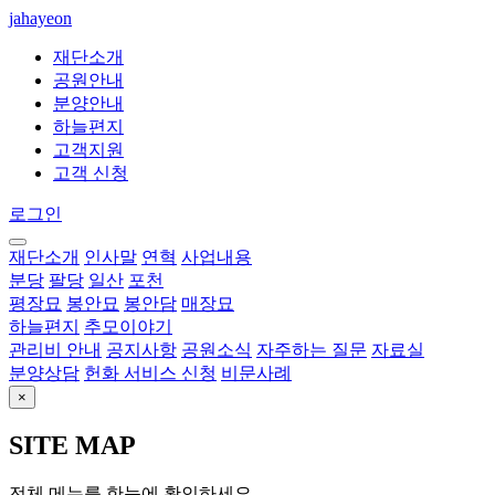
jahayeon
재단소개
공원안내
분양안내
하늘편지
고객지원
고객 신청
로그인
재단소개
인사말
연혁
사업내용
분당
팔당
일산
포천
평장묘
봉안묘
봉안담
매장묘
하늘편지
추모이야기
관리비 안내
공지사항
공원소식
자주하는 질문
자료실
분양상담
헌화 서비스 신청
비문사례
×
SITE MAP
전체 메뉴를 한눈에 확인하세요