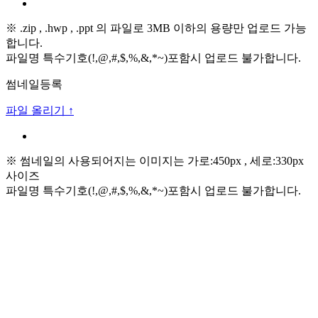
※ .zip , .hwp , .ppt 의 파일로 3MB 이하의 용량만 업로드 가능
합니다.
파일명 특수기호(!,@,#,$,%,&,*~)포함시 업로드 불가합니다.
썸네일등록
파일 올리기 ↑
※ 썸네일의 사용되어지는 이미지는 가로:450px , 세로:330px
사이즈
파일명 특수기호(!,@,#,$,%,&,*~)포함시 업로드 불가합니다.
고객센터
1661-4454
운영시간
08:00 ~ 17:00
재단법인 자하연
대표자 최선옥
경기도 광주시 대명대길 57
사업자등록번호 104-82-00685