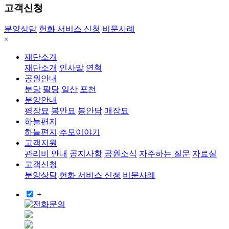
고객신청
분양상담
헌화 서비스 신청
비문사례
×
재단소개
재단소개
인사말
연혁
공원안내
분당
팔당
일산
포천
분양안내
평장묘
봉안묘
봉안담
매장묘
하늘편지
하늘편지
추모이야기
고객지원
관리비 안내
공지사항
공원소식
자주하는 질문
자료실
고객신청
분양상담
헌화 서비스 신청
비문사례
+