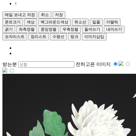
↑
폰트크기
색상
백그라운드색상
취소선
밑줄
이탤릭
굵기
좌측정렬
중앙정렬
우측정렬
들여쓰기
내어쓰기
숫자리스트
점리스트
수평선
링크
이미지삽입
받는분
전하고픈 이미지