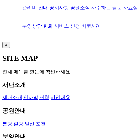
관리비 안내
공지사항
공원소식
자주하는 질문
자료실
분양상담
헌화 서비스 신청
비문사례
×
SITE MAP
전체 메뉴를 한눈에 확인하세요
재단소개
재단소개
인사말
연혁
사업내용
공원안내
분당
팔당
일산
포천
분양안내