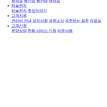
평장묘
봉안묘
봉안담
매장묘
하늘편지
하늘편지
추모이야기
고객지원
관리비 안내
공지사항
공원소식
자주하는 질문
자료실
고객신청
분양상담
헌화 서비스 신청
비문사례