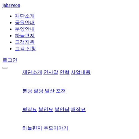
jahayeon
재단소개
공원안내
분양안내
하늘편지
고객지원
고객 신청
로그인
재단소개
인사말
연혁
사업내용
분당
팔당
일산
포천
평장묘
봉안묘
봉안담
매장묘
하늘편지
추모이야기