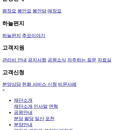
평장묘
봉안묘
봉안담
매장묘
하늘편지
하늘편지
추모이야기
고객지원
관리비 안내
공지사항
공원소식
자주하는 질문
자료실
고객신청
분양상담
헌화 서비스 신청
비문사례
×
재단소개
재단소개
인사말
연혁
공원안내
분당
팔당
일산
포천
분양안내